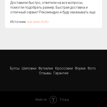
Доставили быстро, ответили на все вопросы,
помогли подобрать размер. Быстрая доставка и
отличный сервис! Рекомендую и буду заказывать еще.
Источник:
магазин Avito
Бутсы
|
Шиповки
|
Футзалки
|
Кроссовки
|
Форма
|
Фото
|
Отзывы
|
Гарантия
Tilda
Made on