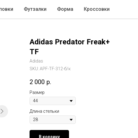
повки
Футзалки
Форма
Кроссовки
Adidas Predator Freak+
TF
Adidas
SKU:
APF-TF-312-б/к
2 000
р.
Размер
Длина стельки
В корзину