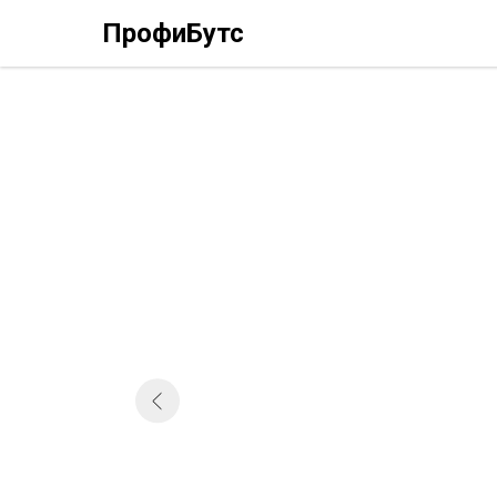
ПрофиБутс