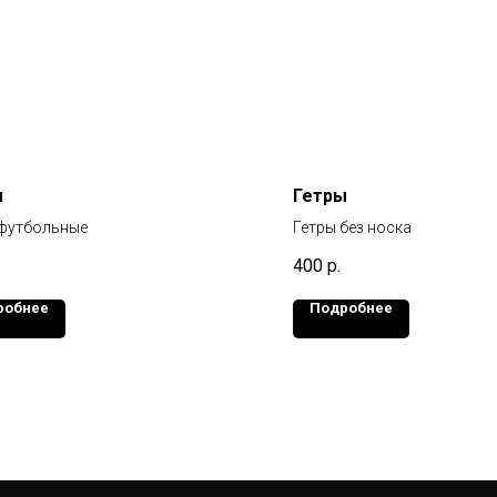
ы
Гетры
 футбольные
Гетры без носка
400
р.
робнее
Подробнее